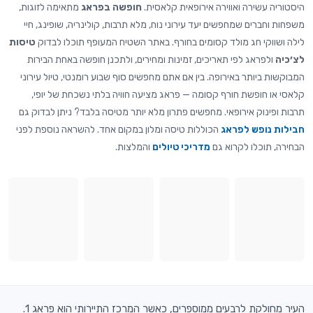
היסטוריה עשירה ואווירה אירופאית קלאסית.
חופשה בפראג
מתאימה לזוגות,
משפחות וחברים שמחפשים יעד עירוני נוח, מלא תרבות, קולינריה, שופינג, חיי
לילה ושווקי חג מולד קסומים בחורף. באתר השטיח המעופף תוכלו לבדוק
טיסות
לצ׳כיה
ולפראג לפי תאריכים, זמינות ומחירים, ולתכנן חופשה באחת הבירות
המבוקשות ביותר באירופה. בין אם אתם מחפשים סוף שבוע רומנטי, טיול עירוני
קלאסי או חופשת חורף קסומה — פראג מציעה חוויה בלתי נשכחת של יופי,
תרבות ופינוק אירופאי. מחפשים פתרון מלא יותר מטיסה בלבד? ניתן לבדוק גם
חבילות נופש לפראג
הכוללות טיסה ומלון במקום אחד. להשראה נוספת לפני
הבחירה, תוכלו לקרוא גם
מדריכי טיולים
והמלצות.
העיר מחולקת לרבעים ממוספרים, כאשר המרכז התיירותי הוא פראג 1.